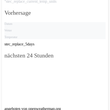
°stec_replace_current_temp_units
Vorhersage
Datum
Wetter
Temperatur
stec_replace_5days
nächsten 24 Stunden
angeboten von openweathermap.org