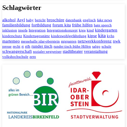
Schlagwörter
alkohol
Asyl
broschüre
baby
bericht
datenbank
englisch
fake news
familienbildung
fortbildung
forum kita
frühe hilfen
hate speech
kindergarten
inklusion
insofa
Integration
Integrationskonzept
kiga
kind
kita
kipse
kinderschutz
Kindertagesstätte
kindeswohlgefährdung
kvhs
martemeo
netzwerkkonferenz
nwk
messehalle idar-oberstein
migranten
runder tisch
presse
recht
rt
rtfh
runder tisch frühe Hilfen
salgo
schule
schwangerschaft
stadttheater
veranstaltung
sozialer wegweiser
volkshochschule
zero