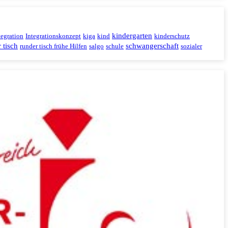
kindergarten
tegration
Integrationskonzept
kiga
kind
kinderschutz
 tisch
schwangerschaft
runder tisch frühe Hilfen
salgo
schule
sozialer