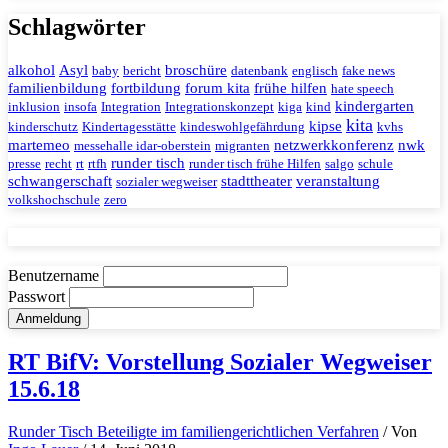
Schlagwörter
alkohol
Asyl
broschüre
baby
bericht
datenbank
englisch
fake news
familienbildung
fortbildung
forum kita
frühe hilfen
hate speech
kindergarten
inklusion
insofa
Integration
Integrationskonzept
kiga
kind
kita
kipse
kinderschutz
Kindertagesstätte
kindeswohlgefährdung
kvhs
martemeo
netzwerkkonferenz
nwk
messehalle idar-oberstein
migranten
runder tisch
presse
recht
rt
rtfh
runder tisch frühe Hilfen
salgo
schule
schwangerschaft
stadttheater
veranstaltung
sozialer wegweiser
volkshochschule
zero
Benutzername
Passwort
RT BifV: Vorstellung Sozialer Wegweiser
15.6.18
Runder Tisch Beteiligte im familiengerichtlichen Verfahren
/ Von