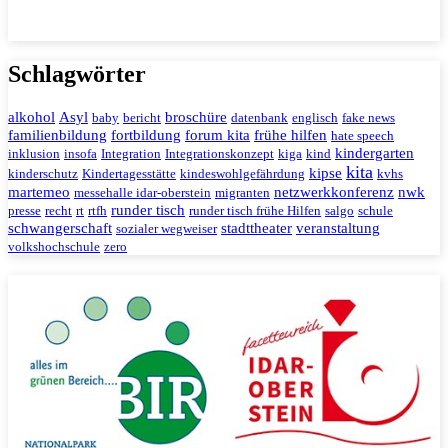
Schlagwörter
alkohol
Asyl
broschüre
baby
bericht
datenbank
englisch
fake news
familienbildung
fortbildung
forum kita
frühe hilfen
hate speech
kindergarten
inklusion
insofa
Integration
Integrationskonzept
kiga
kind
kita
kipse
kinderschutz
Kindertagesstätte
kindeswohlgefährdung
kvhs
martemeo
netzwerkkonferenz
nwk
messehalle idar-oberstein
migranten
runder tisch
presse
recht
rt
rtfh
runder tisch frühe Hilfen
salgo
schule
schwangerschaft
stadttheater
veranstaltung
sozialer wegweiser
volkshochschule
zero