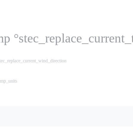
mp °stec_replace_current
tec_replace_current_wind_direction
emp_units