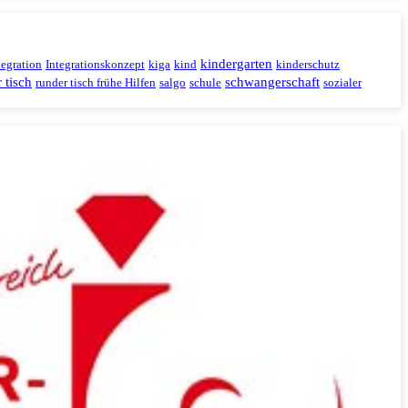
kindergarten
tegration
Integrationskonzept
kiga
kind
kinderschutz
 tisch
schwangerschaft
runder tisch frühe Hilfen
salgo
schule
sozialer