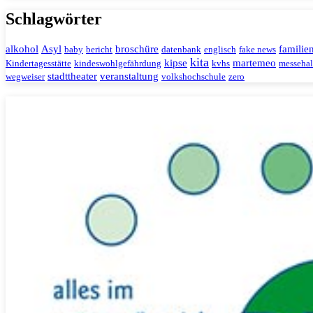
Schlagwörter
alkohol
Asyl
broschüre
familie
baby
bericht
datenbank
englisch
fake news
kita
kipse
martemeo
Kindertagesstätte
kindeswohlgefährdung
kvhs
messehal
stadttheater
veranstaltung
wegweiser
volkshochschule
zero