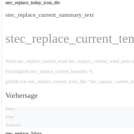
stec_replace_today_icon_div
stec_replace_current_summary_text
stec_replace_current_te
Wind
stec_replace_current_wind stec_replace_current_wind_units s
Feuchtigkeit
stec_replace_current_humidity %
gefühlt wie
stec_replace_current_feels_like °stec_replace_current_t
Vorhersage
Datum
Wetter
Temperatur
stec_replace_5days