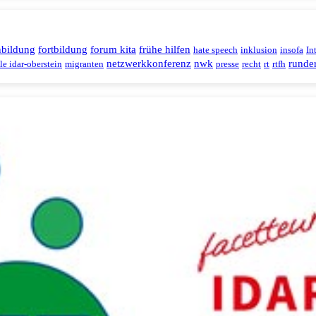
nbildung
fortbildung
forum kita
frühe hilfen
hate speech
inklusion
insofa
In
netzwerkkonferenz
nwk
runder
le idar-oberstein
migranten
presse
recht
rt
rtfh