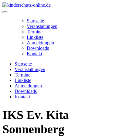
Zum
Inhalt
Main
springen
Menu
Startseite
Veranstaltungen
Termine
Linkliste
Anmeldungen
Downloads
Kontakt
Startseite
Veranstaltungen
Termine
Linkliste
Anmeldungen
Downloads
Kontakt
IKS Ev. Kita
Sonnenberg