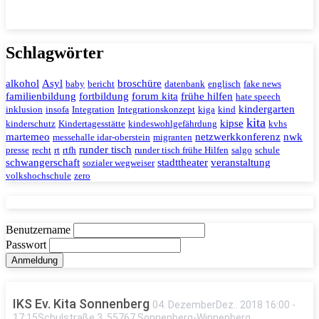
Schlagwörter
alkohol
Asyl
broschüre
baby
bericht
datenbank
englisch
fake news
familienbildung
fortbildung
forum kita
frühe hilfen
hate speech
kindergarten
inklusion
insofa
Integration
Integrationskonzept
kiga
kind
kita
kipse
kinderschutz
Kindertagesstätte
kindeswohlgefährdung
kvhs
martemeo
netzwerkkonferenz
nwk
messehalle idar-oberstein
migranten
runder tisch
presse
recht
rt
rtfh
runder tisch frühe Hilfen
salgo
schule
schwangerschaft
stadttheater
veranstaltung
sozialer wegweiser
volkshochschule
zero
Benutzername
Passwort
IKS Ev. Kita Sonnenberg
04
.
Dezember
Dez.
.
2018
16:00
-
17:15
Schulstraße 3, 55767 Sonnenberg-Winnenberg,