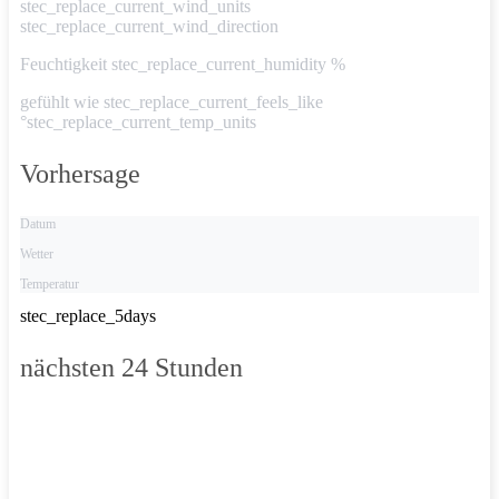
stec_replace_current_wind_units
stec_replace_current_wind_direction
Feuchtigkeit
stec_replace_current_humidity %
gefühlt wie
stec_replace_current_feels_like
°stec_replace_current_temp_units
Vorhersage
Datum
Wetter
Temperatur
stec_replace_5days
nächsten 24 Stunden