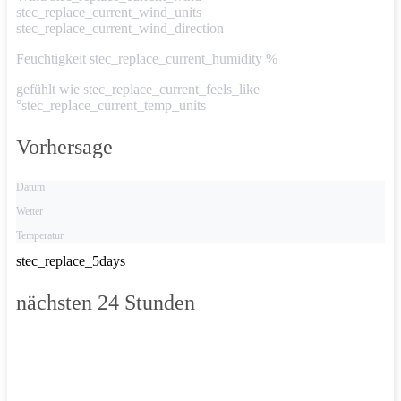
stec_replace_current_wind_units
stec_replace_current_wind_direction
Feuchtigkeit
stec_replace_current_humidity %
gefühlt wie
stec_replace_current_feels_like
°stec_replace_current_temp_units
Vorhersage
Datum
Wetter
Temperatur
stec_replace_5days
nächsten 24 Stunden