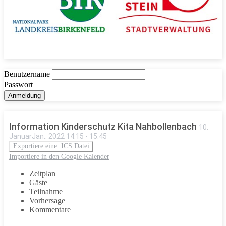
Benutzername
Passwort
Information Kinderschutz Kita Nahbollenbach
10
.
Januar
Jan.
.
2022
14:15
-
15:45
Exportiere eine .ICS Datei
Importiere in den Google Kalender
Zeitplan
Gäste
Teilnahme
Vorhersage
Kommentare