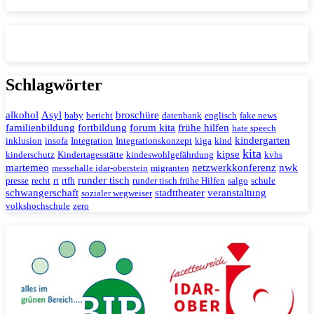
Schlagwörter
alkohol
Asyl
broschüre
baby
bericht
datenbank
englisch
fake news
familienbildung
fortbildung
forum kita
frühe hilfen
hate speech
kindergarten
inklusion
insofa
Integration
Integrationskonzept
kiga
kind
kita
kipse
kinderschutz
Kindertagesstätte
kindeswohlgefährdung
kvhs
martemeo
netzwerkkonferenz
nwk
messehalle idar-oberstein
migranten
runder tisch
presse
recht
rt
rtfh
runder tisch frühe Hilfen
salgo
schule
schwangerschaft
stadttheater
veranstaltung
sozialer wegweiser
volkshochschule
zero