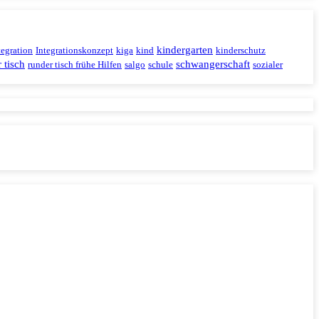
kindergarten
tegration
Integrationskonzept
kiga
kind
kinderschutz
 tisch
schwangerschaft
runder tisch frühe Hilfen
salgo
schule
sozialer