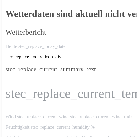
Wetterdaten sind aktuell nicht ve
Wetterbericht
Heute stec_replace_today_date
stec_replace_today_icon_div
stec_replace_current_summary_text
stec_replace_current_te
Wind
stec_replace_current_wind stec_replace_current_wind_units s
Feuchtigkeit
stec_replace_current_humidity %