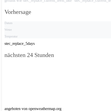
gefühlt wie
stec_replace_current_feels_like °stec_replace_current_t
Vorhersage
Datum
Wetter
Temperatur
stec_replace_5days
nächsten 24 Stunden
angeboten von openweathermap.org