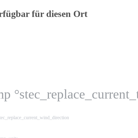
rfügbar für diesen Ort
mp °stec_replace_current
tec_replace_current_wind_direction