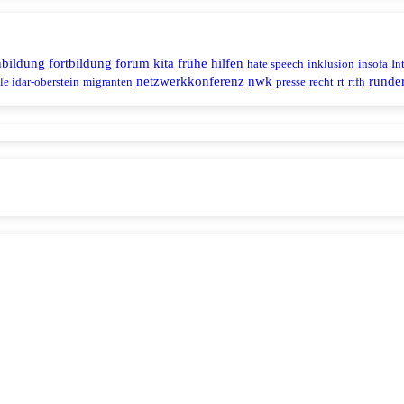
nbildung
fortbildung
forum kita
frühe hilfen
hate speech
inklusion
insofa
In
netzwerkkonferenz
nwk
runder
le idar-oberstein
migranten
presse
recht
rt
rtfh