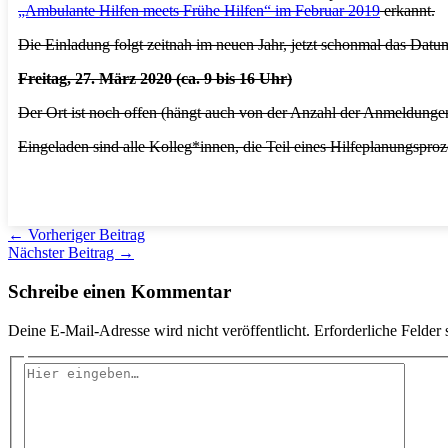
„Ambulante Hilfen meets Frühe Hilfen“ im Februar 2019
erkannt.
Die Einladung folgt zeitnah im neuen Jahr, jetzt schonmal das Datu
Freitag, 27. März 2020 (ca. 9 bis 16 Uhr)
Der Ort ist noch offen (hängt auch von der Anzahl der Anmeldungen
Eingeladen sind alle Kolleg*innen, die Teil eines Hilfeplanungsproze
←
Vorheriger Beitrag
Nächster Beitrag
→
Schreibe einen Kommentar
Deine E-Mail-Adresse wird nicht veröffentlicht.
Erforderliche Felder 
Hier
eingeben…