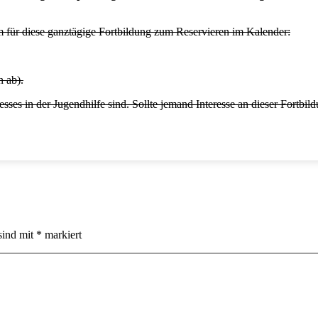
m für diese ganztägige Fortbildung zum Reservieren im Kalender:
 ab).
sses in der Jugendhilfe sind. Sollte jemand Interesse an dieser Fortbil
sind mit
*
markiert