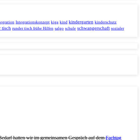
kindergarten
tegration
Integrationskonzept
kiga
kind
kinderschutz
 tisch
schwangerschaft
runder tisch frühe Hilfen
salgo
schule
sozialer
 Bedarf hatten wir im gemeinsamen Gespräch auf dem
Fachtag