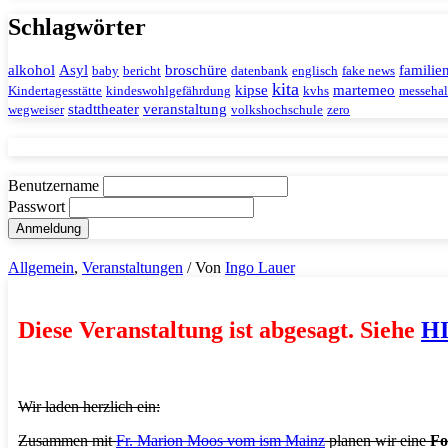
Schlagwörter
alkohol
Asyl
broschüre
familie
baby
bericht
datenbank
englisch
fake news
kita
kipse
martemeo
Kindertagesstätte
kindeswohlgefährdung
kvhs
messehal
stadttheater
veranstaltung
wegweiser
volkshochschule
zero
Benutzername
Passwort
Allgemein
,
Veranstaltungen
/ Von
Ingo Lauer
Diese Veranstaltung ist abgesagt. Siehe
H
Wir laden herzlich ein:
Zusammen mit
Fr. Marion Moos vom ism Mainz
planen wir eine
Fo