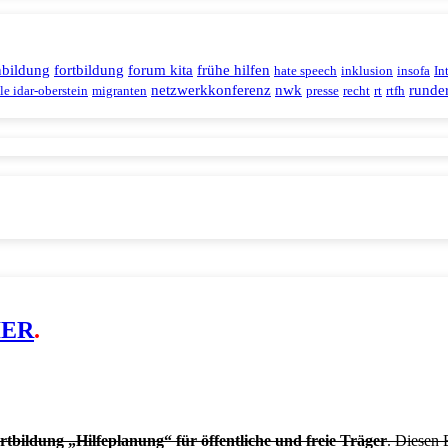
nbildung
fortbildung
forum kita
frühe hilfen
hate speech
inklusion
insofa
In
netzwerkkonferenz
nwk
runder
le idar-oberstein
migranten
presse
recht
rt
rtfh
IER
.
rtbildung „Hilfeplanung“ für öffentliche und freie Träger
. Diesen