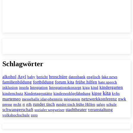
Schlagwörter
alkohol
Asyl
broschüre
baby
bericht
datenbank
englisch
fake news
familienbildung
fortbildung
forum kita
frühe hilfen
hate speech
kindergarten
inklusion
insofa
Integration
Integrationskonzept
kiga
kind
kita
kipse
kinderschutz
Kindertagesstätte
kindeswohlgefährdung
kvhs
martemeo
netzwerkkonferenz
nwk
messehalle idar-oberstein
migranten
runder tisch
presse
recht
rt
rtfh
runder tisch frühe Hilfen
salgo
schule
schwangerschaft
stadttheater
veranstaltung
sozialer wegweiser
volkshochschule
zero