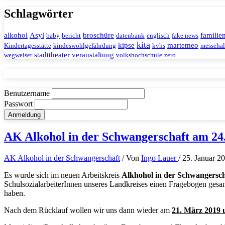
Schlagwörter
alkohol
Asyl
broschüre
familie
baby
bericht
datenbank
englisch
fake news
kita
kipse
martemeo
Kindertagesstätte
kindeswohlgefährdung
kvhs
messehal
stadttheater
veranstaltung
wegweiser
volkshochschule
zero
Benutzername
Passwort
AK Alkohol in der Schwangerschaft am 24
AK Alkohol in der Schwangerschaft
/ Von
Ingo Lauer
/
25. Januar 2
Es wurde sich im neuen Arbeitskreis
Alkhohol in der Schwangersch
SchulsozialarbeiterInnen unseres Landkreises einen Fragebogen gesa
haben.
Nach dem Rücklauf wollen wir uns dann wieder am
21. März 2019 