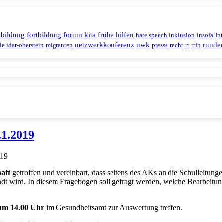
nbildung
fortbildung
forum kita
frühe hilfen
hate speech
inklusion
insofa
In
netzwerkkonferenz
nwk
runder
le idar-oberstein
migranten
presse
recht
rt
rtfh
.1.2019
019
aft
getroffen und vereinbart, dass seitens des AKs an die Schulleitun
ndt wird. In diesem Fragebogen soll gefragt werden, welche Bearbeit
um 14.00 Uhr
im Gesundheitsamt zur Auswertung treffen.