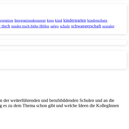
kindergarten
tegration
Integrationskonzept
kiga
kind
kinderschutz
 tisch
schwangerschaft
runder tisch frühe Hilfen
salgo
schule
sozialer
gen der weiterführenden und berufsbildenden Schulen und an die
ung es zu dem Thema schon gibt und welche Ideen die KollegInnen