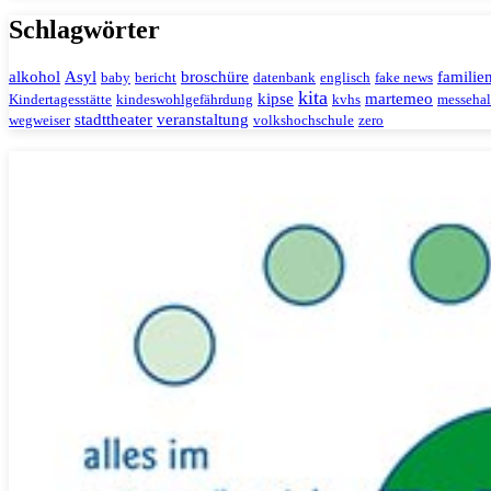
Schlagwörter
alkohol
Asyl
broschüre
familie
baby
bericht
datenbank
englisch
fake news
kita
kipse
martemeo
Kindertagesstätte
kindeswohlgefährdung
kvhs
messehal
stadttheater
veranstaltung
wegweiser
volkshochschule
zero