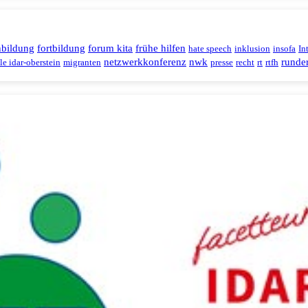
nbildung
fortbildung
forum kita
frühe hilfen
hate speech
inklusion
insofa
In
netzwerkkonferenz
nwk
runder
le idar-oberstein
migranten
presse
recht
rt
rtfh