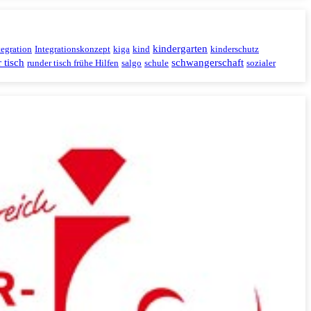
kindergarten
tegration
Integrationskonzept
kiga
kind
kinderschutz
 tisch
schwangerschaft
runder tisch frühe Hilfen
salgo
schule
sozialer