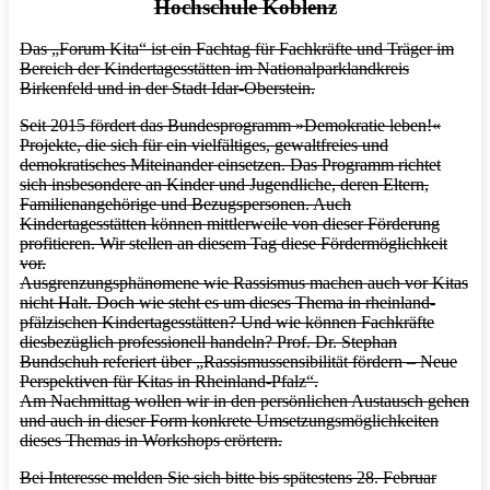
Hochschule Koblenz
Das „Forum Kita“ ist ein Fachtag für Fachkräfte und Träger im
Bereich der Kindertagesstätten im Nationalparklandkreis
Birkenfeld und in der Stadt Idar-Oberstein.
Seit 2015 fördert das Bundesprogramm »Demokratie leben!«
Projekte, die sich für ein vielfältiges, gewaltfreies und
demokratisches Miteinander einsetzen. Das Programm richtet
sich insbesondere an Kinder und Jugendliche, deren Eltern,
Familienangehörige und Bezugspersonen. Auch
Kindertagesstätten können mittlerweile von dieser Förderung
profitieren. Wir stellen an diesem Tag diese Fördermöglichkeit
vor.
Ausgrenzungsphänomene wie Rassismus machen auch vor Kitas
nicht Halt. Doch wie steht es um dieses Thema in rheinland-
pfälzischen Kindertagesstätten? Und wie können Fachkräfte
diesbezüglich professionell handeln? Prof. Dr. Stephan
Bundschuh referiert über „Rassismussensibilität fördern – Neue
Perspektiven für Kitas in Rheinland-Pfalz“.
Am Nachmittag wollen wir in den persönlichen Austausch gehen
und auch in dieser Form konkrete Umsetzungsmöglichkeiten
dieses Themas in Workshops erörtern.
Bei Interesse melden Sie sich bitte bis spätestens 28. Februar