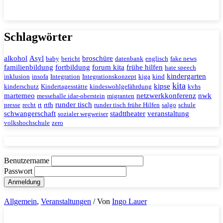
Schlagwörter
alkohol
Asyl
broschüre
baby
bericht
datenbank
englisch
fake news
familienbildung
fortbildung
forum kita
frühe hilfen
hate speech
kindergarten
inklusion
insofa
Integration
Integrationskonzept
kiga
kind
kita
kipse
kinderschutz
Kindertagesstätte
kindeswohlgefährdung
kvhs
martemeo
netzwerkkonferenz
nwk
messehalle idar-oberstein
migranten
runder tisch
presse
recht
rt
rtfh
runder tisch frühe Hilfen
salgo
schule
schwangerschaft
stadttheater
veranstaltung
sozialer wegweiser
volkshochschule
zero
Benutzername
Passwort
Allgemein
,
Veranstaltungen
/ Von
Ingo Lauer