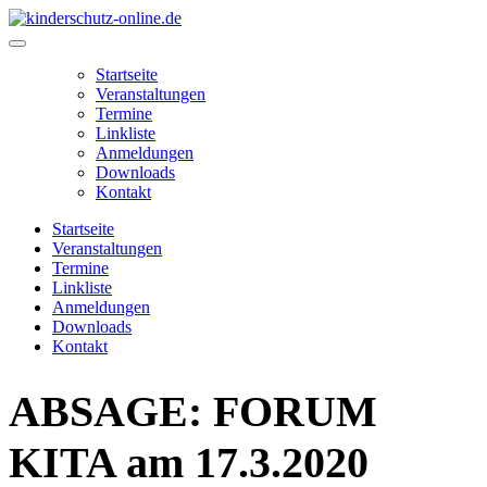
Zum
Inhalt
Main
springen
Menu
Startseite
Veranstaltungen
Termine
Linkliste
Anmeldungen
Downloads
Kontakt
Startseite
Veranstaltungen
Termine
Linkliste
Anmeldungen
Downloads
Kontakt
ABSAGE: FORUM
KITA am 17.3.2020