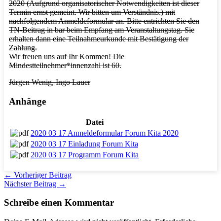
2020 (Aufgrund organisatorischer Notwendigkeiten ist dieser
Termin ernst gemeint. Wir bitten um Verständnis.) mit
nachfolgendem Anmeldeformular an. Bitte entrichten Sie den
TN-Beitrag in bar beim Empfang am Veranstaltungstag. Sie
erhalten dann eine Teilnahmeurkunde mit Bestätigung der
Zahlung.
Wir freuen uns auf Ihr Kommen! Die
Mindestteilnehmer*innenzahl ist 60.
Jürgen Wenig, Ingo Lauer
Anhänge
Datei
2020 03 17 Anmeldeformular Forum Kita 2020
2020 03 17 Einladung Forum Kita
2020 03 17 Programm Forum Kita
←
Vorheriger Beitrag
Nächster Beitrag
→
Schreibe einen Kommentar