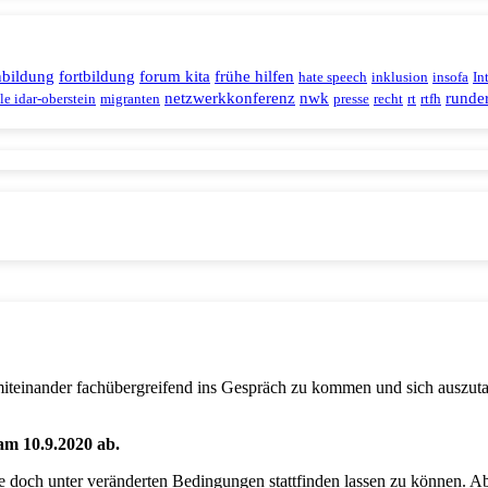
nbildung
fortbildung
forum kita
frühe hilfen
hate speech
inklusion
insofa
In
netzwerkkonferenz
nwk
runder
le idar-oberstein
migranten
presse
recht
rt
rtfh
 miteinander fachübergreifend ins Gespräch zu kommen und sich auszut
am 10.9.2020 ab.
e doch unter veränderten Bedingungen stattfinden lassen zu können. Abe