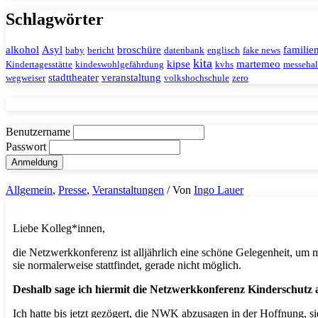
Schlagwörter
alkohol
Asyl
broschüre
familie
baby
bericht
datenbank
englisch
fake news
kita
kipse
martemeo
Kindertagesstätte
kindeswohlgefährdung
kvhs
messehal
stadttheater
veranstaltung
wegweiser
volkshochschule
zero
Benutzername
Passwort
Allgemein
,
Presse
,
Veranstaltungen
/ Von
Ingo Lauer
Liebe Kolleg*innen,
die Netzwerkkonferenz ist alljährlich eine schöne Gelegenheit, um
sie normalerweise stattfindet, gerade nicht möglich.
Deshalb sage ich hiermit die Netzwerkkonferenz Kinderschutz 
Ich hatte bis jetzt gezögert, die NWK abzusagen in der Hoffnung, si