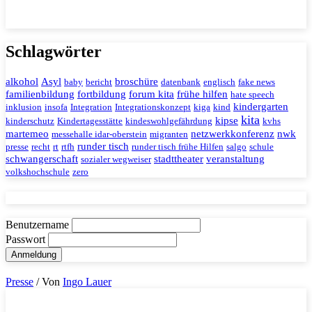
Schlagwörter
alkohol
Asyl
broschüre
baby
bericht
datenbank
englisch
fake news
familienbildung
fortbildung
forum kita
frühe hilfen
hate speech
kindergarten
inklusion
insofa
Integration
Integrationskonzept
kiga
kind
kita
kipse
kinderschutz
Kindertagesstätte
kindeswohlgefährdung
kvhs
martemeo
netzwerkkonferenz
nwk
messehalle idar-oberstein
migranten
runder tisch
presse
recht
rt
rtfh
runder tisch frühe Hilfen
salgo
schule
schwangerschaft
stadttheater
veranstaltung
sozialer wegweiser
volkshochschule
zero
Benutzername
Passwort
Presse
/ Von
Ingo Lauer